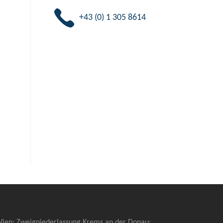
+43 (0) 1 305 8614
 Wien; Zweigniederlassung Krems an der Donau: