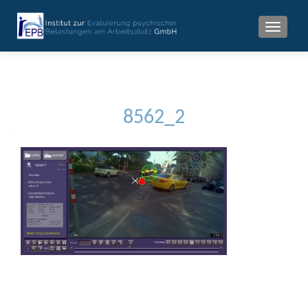
MENU
8562_2