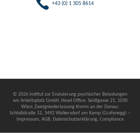
+43 (0) 1 305 8614
© 2026 Institut zur Evaluierung psychischer Belastungen
am Arbeitsplatz GmbH, Head Office: Seidlgasse 21, 1030
Wien; Zweigniederlassung Krems an der Donau:
Schloßstraße 12, 3492 Walkersdorf am Kamp (Grafenegg) –
Impressum
,
AGB
,
Datenschutzerklärung
,
Compliance
Cookie Consent mit Real Cookie Banner