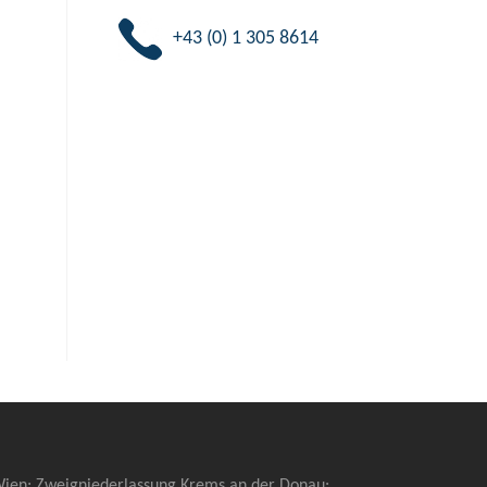
+43 (0) 1 305 8614
 Wien; Zweigniederlassung Krems an der Donau: