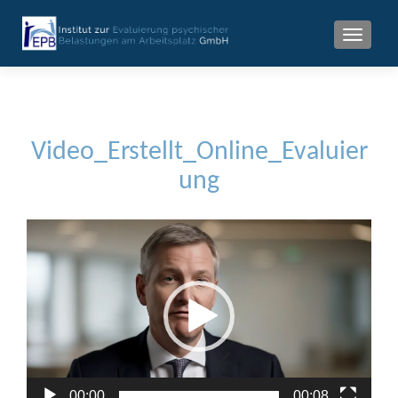
MENU
Video_Erstellt_Online_Evaluier
ung
Video-
Player
00:00
00:08