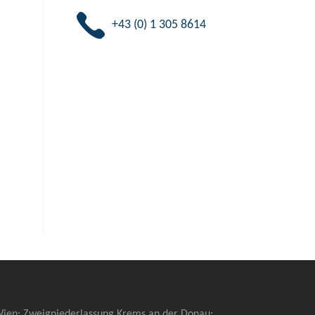
+43 (0) 1 305 8614
 Wien; Zweigniederlassung Krems an der Donau: