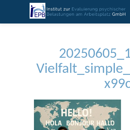
20250605_1
Vielfalt_simpl
x99