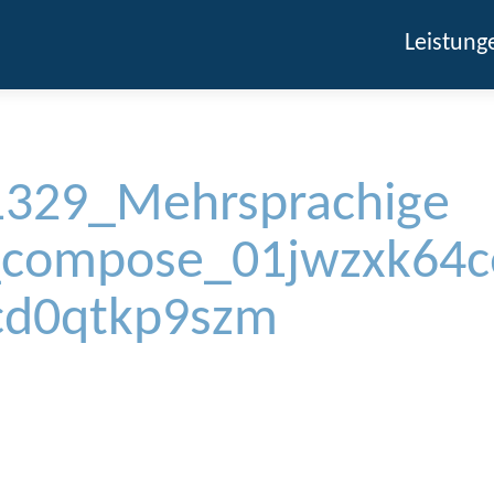
Leistung
329_Mehrsprachige
e_compose_01jwzxk64c
cd0qtkp9szm