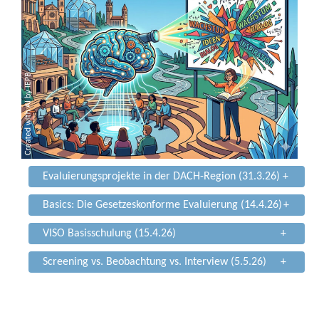
Evaluierungsprojekte in der DACH-Region (31.3.26)
+
Basics: Die Gesetzeskonforme Evaluierung (14.4.26)
+
VISO Basisschulung (15.4.26)
+
Screening vs. Beobachtung vs. Interview (5.5.26)
+