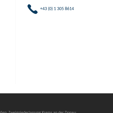
+43 (0) 1 305 8614
 Wien; Zweigniederlassung Krems an der Donau: